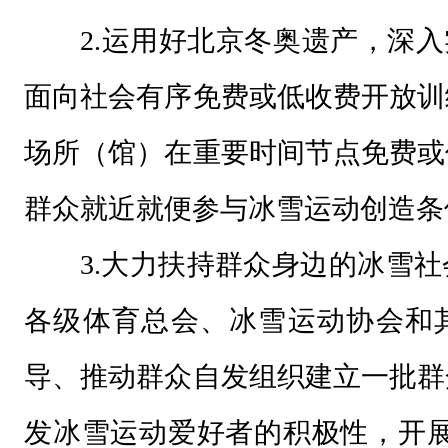
上
2.运用好北京冬奥遗产，深入
的
重
面向社会有序免费或低收费开放训
要
场所（馆）在重要时间节点免费或
讲
话
群众就近就便参与冰雪运动创造条
精
3.大力扶持群众身边的冰雪
神
及
各级体育总会、冰雪运动协会和
关
于
导、推动群众自发组织建立一批群
发
发冰雪运动爱好者的积极性，开展
展