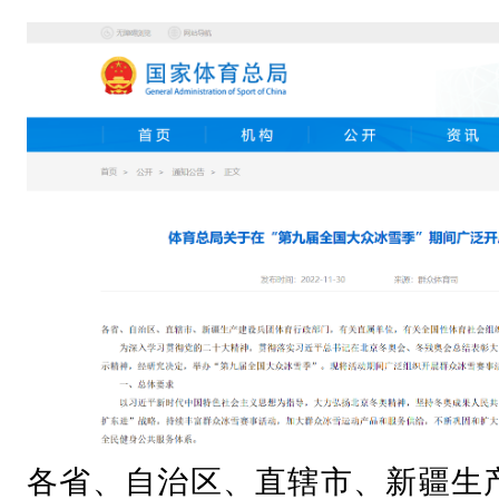
疆
生
产
建
设
兵
团
体
育
行
政
部
各省、自治区、直辖市、新疆生
门