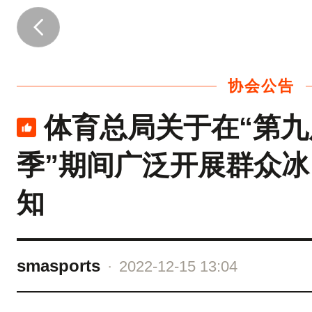
各
省
、
协会公告
自
治
体育总局关于在“第九
区
季”期间广泛开展群众
、
直
知
辖
市
、
smasports
·
2022-12-15 13:04
新