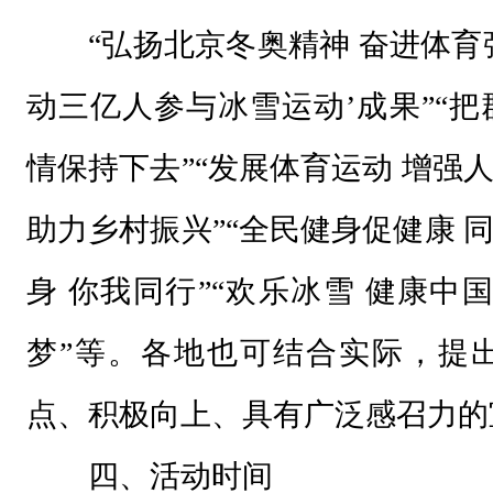
贯
“弘扬北京冬奥精神 奋进体育
彻
动三亿人参与冰雪运动’成果”“
党
的
情保持下去”“发展体育运动 增强
二
十
助力乡村振兴”“全民健身促健康 
大
身 你我同行”“欢乐冰雪 健康中国
精
神
梦”等。各地也可结合实际，提
，
点、积极向上、具有广泛感召力的
贯
彻
四、活动时间