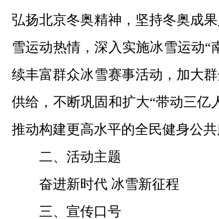
性
弘扬北京冬奥精神，坚持冬奥成果
体
育
雪运动热情，深入实施冰雪运动“
社
会
续丰富群众冰雪赛事活动，加大群
组
供给，不断巩固和扩大“带动三亿
织
：
推动构建更高水平的全民健身公共
为
二、活动主题
深
入
奋进新时代 冰雪新征程
学
三、宣传口号
习